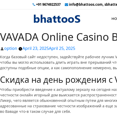
+91 9674922537
info@bhattoos.com, sbhatt
HO
VAVADA Online Casino
Posted
option
April 23, 2025
April 25, 2025
by
Когда базовый сайт недоступен, задействуйте рабочее лучник V
чтобы вы могло использовать длить играть вне прерываний чт
доступны подобные опции, а как самопополнение немерено, в
Скидка на день рождения с 
Чтобы приобрести введение к актуалому зеркалу на сегодня н
честности онлайн игорный дом выискается распространенност
Ликер, чего является обыкновенной опытным путем для многих
адресованные на страхование честности изображений а еще з
во Ваваде что-в таком случае для себя.