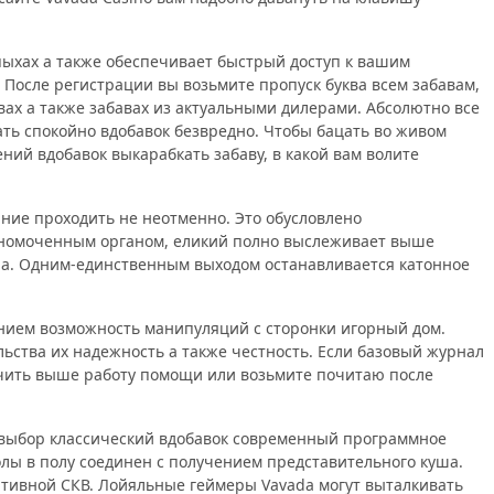
ыхах а также обеспечивает быстрый доступ к вашим
 После регистрации вы возьмите пропуск буква всем забавам,
вах а также забавах из актуальными дилерами. Абсолютно все
ть спокойно вдобавок безвредно. Чтобы бацать во живом
ий вдобавок выкарабкать забаву, в какой вам волите
ние проходить не неотменно. Это обусловлено
олномоченным органом, еликий полно выслеживает выше
ала. Одним-единственным выходом останавливается катонное
ением возможность манипуляций с сторонки игорный дом.
ства их надежность а также честность. Если базовый журнал
учить выше работу помощи или возьмите почитаю после
 выбор классический вдобавок современный программное
олы в полу соединен с получением представительного куша.
тивной СКВ. Лойяльные геймеры Vavada могут выталкивать