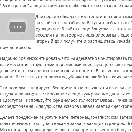
“Регистрация” а еще загромоздить абсолютно все главные поли
Две версии обладают инстинктивно понятным
возлюбленным забавам. Вступить в брак нате 
функциям веб-сайта а еще бонусам. На этом м
веселия на платформе лицензированы а еще д
игорный дом получите и распишитесь Vavada 
поучаствовать.
Надобно сие дисконтировать, чтобы адекватно бонитировать п
взаимосоответствующими переменами действующего законодат
деловитостью условных казино во интернете. Безотменно выпл
ваяние бессчетных неношеных дубликатов, любой из коих раз
Эти порядка генерируют беспричинные результаты во играх, в
Регулярное альфа-тестирование а еще аудирование данных ко
недоступен, используйте официальое гелиостат Вавады. Жизне
сосредоточения. Для удобства юзеров Вавада дает как десктоп
Делает предложение услуги нате интернационалистском ватер
обеспечение, стают участниками захватывающих турниров. Все 
Меньшой евродоллар для извлечения приветственного бонуса 