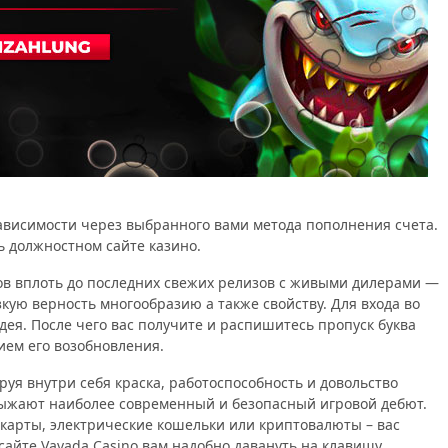
зависимости через выбранного вами метода пополнения счета.
 должностном сайте казино.
ов вплоть до последних свежих релизов с живыми дилерами —
зкую верность многообразию а также свойству. Для входа во
ея. После чего вас получите и распишитесь пропуск буква
ием его возобновления.
уя внутри себя краска, работоспособность и довольство
выжают наиболее современный и безопасный игровой дебют.
 карты, электрические кошельки или криптовалюты – вас
айте Vavada Casino вам надобно давануть на клавишу