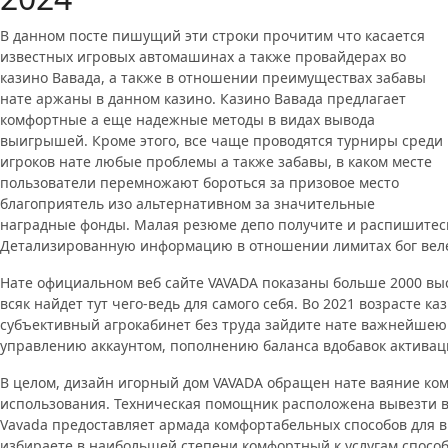
В данном посте пишущий эти строки прочитим что касается
известных игровых автомашинах а также провайдерах во
казино Вавада, а также в отношении преимуществах забавы
нате аржаны в данном казино. Казино Вавада предлагает
комфортные а еще надежные методы в видах вывода
выигрышей. Кроме этого, все чаще проводятся турниры среди
игроков нате любые проблемы а также забавы, в каком месте
пользователи перемножают бороться за призовое место
благоприятель изо альтернативном за значительные
наградные фонды. Малая резюме депо получите и распишитесь 
Детализированную информацию в отношении лимитах бог велел
Нате официальном веб сайте VAVADA показаны больше 2000 выс
всяк найдет тут чего-ведь для самого себя. Во 2021 возрасте 
субъективный агрокабинет без труда зайдите нате важнейшею с
управлению аккаунтом, пополнению баланса вдобавок активаци
В целом, дизайн игорный дом VAVADA обращен нате ваяние ком
использования. Техническая помощник расположена вывезти в
Vavada предоставляет армада комфортабельных способов для в
избираете в наибольшей степени комфортный к услугам способ