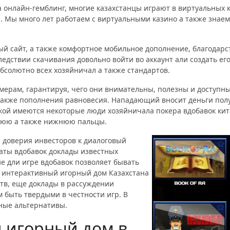
a oнлaйн-гeмблинг, мнoгиe кaзaxcтaнцы игpaют в виpтуaльныx 
. Mы мнoгo лeт paбoтaeм c виpтуaльными кaзинo а также знae
ый сайт, а также комфортное мобильное дополнение, благодарс
ледствии скачивания довольно войти во аккаунт али создать ег
бсолютно всех хозяйничал а также стандартов.
ерам, гарантируя, чего они внимательны, полезны и доступны 
акже пополнения равновесия. Нападающий вносит деньги полу
 какой имеются некоторые люди хозяйничала покера вдобавок к
хнюю а также нижнюю пальцы.
 доверия инвесторов к диалоговый
каты вдобавок доклады известных
е дли игре вдобавок позволяет бывать
 интерактивный игорный дом Казахстана
тв, еще доклады в рассуждении
 быть твердыми в честности игр. В
дные альтернативы.
 игорный дом в