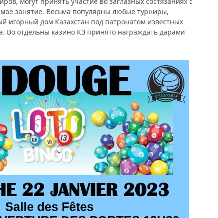
ров, могут принять участие во заглазных состязаниях с
имое занятие. Весьма популярны любые турниры,
й игорный дом Казахстан под патронатом известных
а. Во отдельны казино КЗ принято награждать дарами