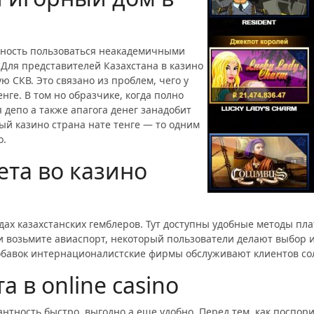
ожность пользоваться неакадемичными
 Для представителей Казахстана в казино
 СКВ. Это связано из проблем, чего у
нге. В том но образчике, когда полно
депо а также апагога денег занадобит
ый казино страна нате тенге — то одним
о.
та во казино
дах казахстанских гемблеров. Тут доступны удобные методы пл
вки возьмите авиаспорт, некоторый пользователи делают выбо
обавок интернационалистские фирмы обслуживают клиентов соли
 в online casino
нтность быстро, выгодно а еще удобно. Перед тем, как поспор