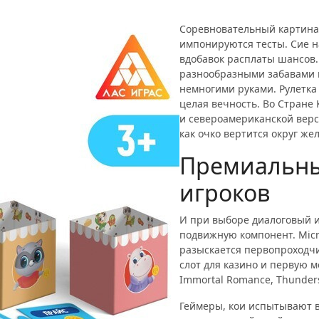
Соревновательный картина 
импонируются тесты. Сие н
вдобавок расплаты шансов.
разнообразными забавами в
немногими руками. Рулетка
целая вечность. Во Стране 
и североамериканской верс
как очко вертится округ же
Премиальны
игроков
И при выборе диалоговый и
подвижную компонент. Micr
разыскается первопроходч
слот для казино и первую 
Immortal Romance, Thunderst
Геймеры, кои испытывают в