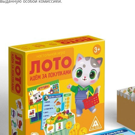
выданную особой комиссией.