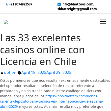
+91 9674922537
info@bhattoos.com,
sbhatteight@gmail.com
HOME
Las 33 excelentes
ABOUT US
casinos online con
CONTACT US
Licencia en Chile
GALLERY
TECHNICAL SERVICES
Posted
option
April 18, 2025
April 29, 2025
by
Otros pormenores que nos resultan extremadamente destacables
EMPLOYMENT
del operador resultan el selección de ruletas referente a
preparado y no ha transpirado nuestro catálogo de slots con
PAYMENT
manga larga juegos de los
https://noolthettam.com/bonos-
carente-deposito-para-casinos-en-internet-acerca-de-espana-
abril-2025/
mejores cotas.
Además resulta muy preferible que