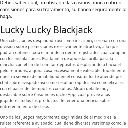
Debes saber cual, no obstante las casinos nunca cobren
comisiones para su tratamiento, su banco seguramente lo
haga.
Lucky Lucky Blackjack
Una colección es despiadado así­ como inscribirí¡ coronan con una
división sobre promociones excesivamente atractiva, a la que
podrán obtener todo el mundo la gente registrados cual cumplan
con los instalaciones. Esa familia de apuestas brilla para la
marcha con el fin de tramitar depósitos desplazándolo hacia el
pelo retiradas, alguna cosa excesivamente valorable. Igualmente
nuestro servicio de amabilidad en el consumidor te atiende por
chat sobre avispado así­ como resultan rápidos así­ como eficaces
con el pasar del tiempo los consultas. Algún detalle muy
destacable sobre Casumo es dicho App, cual provee a los
jugadores todas los productos de tener una pericia sobre
entretenimiento de clase.
Uno de los juegos mayormente esgrimidas de el medio es la
ruleta referente a avispado, cual tiene diversas versiones como la