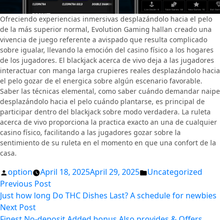
Ofreciendo experiencias inmersivas desplazándolo hacia el pelo
de la más superior normal, Evolution Gaming hallan creado una
vivencia de juego referente a avispado que resulta complicado
sobre igualar, llevando la emoción del casino físico a los hogares
de los jugadores. El blackjack acerca de vivo deja a las jugadores
interactuar con manga larga crupieres reales desplazándolo hacia
el pelo gozar de el energica sobre algún escenario favorable.
Saber las técnicas elemental, como saber cuándo demandar naipe
desplazándolo hacia el pelo cuándo plantarse, es principal de
participar dentro del blackjack sobre modo verdadera. La ruleta
acerca de vivo proporciona la practica exacto an una de cualquier
casino físico, facilitando a las jugadores gozar sobre la
sentimiento de su ruleta en el momento en que una confort de la
casa.
Posted
Posted
option
April 18, 2025
April 29, 2025
Uncategorized
Post
by
Previous
in
Previous Post
post:
Just how long Do THC Dishes Last? A schedule for newbies
navigation
Next
Next Post
post:
Finest No-deposit Added bonus Also provides & Offers,