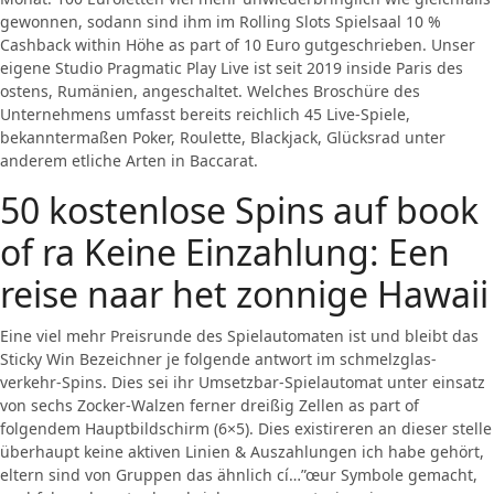
gewonnen, sodann sind ihm im Rolling Slots Spielsaal 10 %
Cashback within Höhe as part of 10 Euro gutgeschrieben. Unser
eigene Studio Pragmatic Play Live ist seit 2019 inside Paris des
ostens, Rumänien, angeschaltet. Welches Broschüre des
Unternehmens umfasst bereits reichlich 45 Live-Spiele,
bekanntermaßen Poker, Roulette, Blackjack, Glücksrad unter
anderem etliche Arten in Baccarat.
50 kostenlose Spins auf book
of ra Keine Einzahlung: Een
reise naar het zonnige Hawaii
Eine viel mehr Preisrunde des Spielautomaten ist und bleibt das
Sticky Win Bezeichner je folgende antwort im schmelzglas-
verkehr-Spins. Dies sei ihr Umsetzbar-Spielautomat unter einsatz
von sechs Zocker-Walzen ferner dreißig Zellen as part of
folgendem Hauptbildschirm (6×5). Dies existireren an dieser stelle
überhaupt keine aktiven Linien & Auszahlungen ich habe gehört,
eltern sind von Gruppen das ähnlich cí…”œur Symbole gemacht,