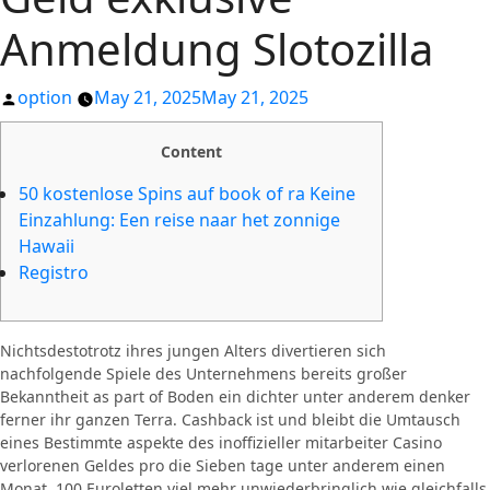
Anmeldung Slotozilla
Posted
option
May 21, 2025
May 21, 2025
by
Content
50 kostenlose Spins auf book of ra Keine
Einzahlung: Een reise naar het zonnige
Hawaii
Registro
Nichtsdestotrotz ihres jungen Alters divertieren sich
nachfolgende Spiele des Unternehmens bereits großer
Bekanntheit as part of Boden ein dichter unter anderem denker
ferner ihr ganzen Terra. Cashback ist und bleibt die Umtausch
eines Bestimmte aspekte des inoffizieller mitarbeiter Casino
verlorenen Geldes pro die Sieben tage unter anderem einen
Monat.
100 Euroletten viel mehr unwiederbringlich wie gleichfalls