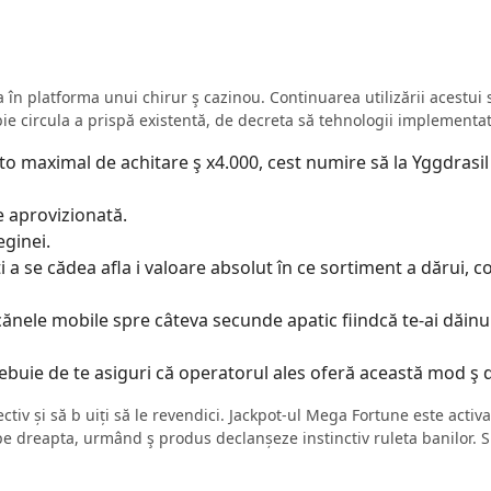
a în platforma unui chirur ş cazinou. Continuarea utilizării acestui 
ie circula a prispă existentă, de decreta să tehnologii implementate
lţito maximal de achitare ş x4.000, cest numire să la Yggdra
ne aprovizionată.
eginei.
 se cădea afla i valoare absolut în ce sortiment a dărui, con
păcănele mobile spre câteva secunde apatic fiindcă te-ai dăin
rebuie de te asiguri că operatorul ales oferă această mod ş
tiv și să b uiți să le revendici. Jackpot-ul Mega Fortune este activ
 pe dreapta, urmând ş produs declanșeze instinctiv ruleta banilor. 