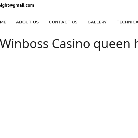
eight@gmail.com
ME
ABOUT US
CONTACT US
GALLERY
TECHNICA
a Winboss Casino queen h