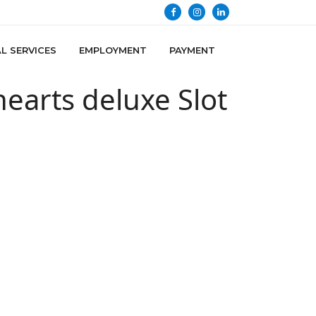
L SERVICES
EMPLOYMENT
PAYMENT
earts deluxe Slot