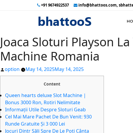
+91 9674922537
info@bhattoos.com, sbhatt
HO
Joaca Sloturi Playson L
Machine Romania
Posted
option
May 14, 2025
May 14, 2025
by
Content
Queen hearts deluxe Slot Machine |
Bonus 3000 Ron, Rotiri Nelimitate
Informații Utile Despre Sloturi Geab
Cel Mai Mare Pachet De Bun Venit: 930
Runde Gratuite Și 3 000 Lei
Jocuri Dintr Săli Spre De Le Poți Cânta