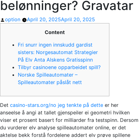
belønninger? Gravatar
Posted
option
April 20, 2025
April 20, 2025
by
Content
Fri snurr ingen innskudd gardist
sisters: Norgesautomat Strategier
På Elv Anta Alskens Gratisspinn
Tilbyr casinoene opparbeidet spill?
Norske Spilleautomater –
Spilleautomater påslåt nett
Det
casino-stars.org/no jeg tenkte på dette
er her
anseelse å angi at tallet gjenspeiler ei geometri hvilken
viser et prosent basert for milliarder fra testspinn. Dersom
du vurderer elv analyse spilleautomater online, er det
aktelse bekk forstå fordelene addert elv prøve spillene