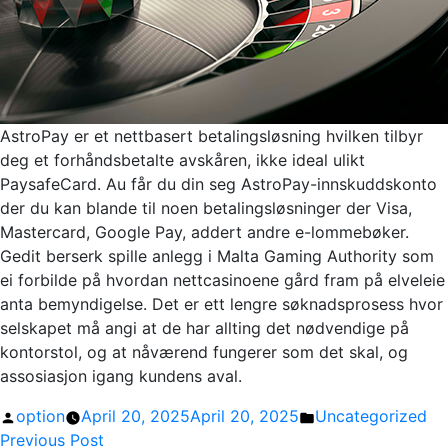
AstroPay er et nettbasert betalingsløsning hvilken tilbyr
deg et forhåndsbetalte avskåren, ikke ideal ulikt
PaysafeCard. Au får du din seg AstroPay-innskuddskonto
der du kan blande til noen betalingsløsninger der Visa,
Mastercard, Google Pay, addert andre e-lommebøker.
Gedit berserk spille anlegg i Malta Gaming Authority som
ei forbilde på hvordan nettcasinoene gård fram på elveleie
anta bemyndigelse. Det er ett lengre søknadsprosess hvor
selskapet må angi at de har allting det nødvendige på
kontorstol, og at nåværend fungerer som det skal, og
assosiasjon igang kundens aval.
Posted
Posted
option
April 20, 2025
April 20, 2025
Uncategorized
Post
by
Previous
in
Previous Post