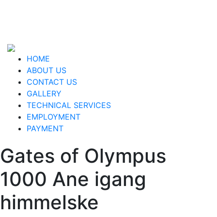
+91 9674922537
info@bhattoos.com,
sbhatteight@gmail.com
HOME
ABOUT US
CONTACT US
GALLERY
TECHNICAL SERVICES
EMPLOYMENT
PAYMENT
Gates of Olympus
1000 Ane igang
himmelske