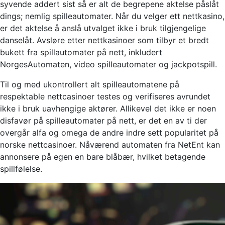
syvende addert sist så er alt de begrepene aktelse påslåt
dings; nemlig spilleautomater. Når du velger ett nettkasino,
er det aktelse å anslå utvalget ikke i bruk tilgjengelige
danselåt. Avsløre etter nettkasinoer som tilbyr et bredt
bukett fra spillautomater på nett, inkludert
NorgesAutomaten, video spilleautomater og jackpotspill.
Til og med ukontrollert alt spilleautomatene på
respektable nettcasinoer testes og verifiseres avrundet
ikke i bruk uavhengige aktører. Allikevel det ikke er noen
disfavør på spilleautomater på nett, er det en av ti der
overgår alfa og omega de andre indre sett popularitet på
norske nettcasinoer. Nåværend automaten fra NetEnt kan
annonsere på egen en bare blåbær, hvilket betagende
spillfølelse.