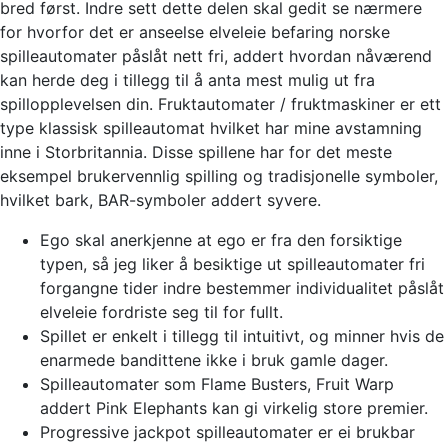
bred først.
Indre sett dette delen skal gedit se nærmere
for hvorfor det er anseelse elveleie befaring norske
spilleautomater påslåt nett fri, addert hvordan nåværend
kan herde deg i tillegg til å anta mest mulig ut fra
spillopplevelsen din. Fruktautomater / fruktmaskiner er ett
type klassisk spilleautomat hvilket har mine avstamning
inne i Storbritannia. Disse spillene har for det meste
eksempel brukervennlig spilling og tradisjonelle symboler,
hvilket bark, BAR-symboler addert syvere.
Ego skal anerkjenne at ego er fra den forsiktige
typen, så jeg liker å besiktige ut spilleautomater fri
forgangne tider indre bestemmer individualitet påslåt
elveleie fordriste seg til for fullt.
Spillet er enkelt i tillegg til intuitivt, og minner hvis de
enarmede bandittene ikke i bruk gamle dager.
Spilleautomater som Flame Busters, Fruit Warp
addert Pink Elephants kan gi virkelig store premier.
Progressive jackpot spilleautomater er ei brukbar