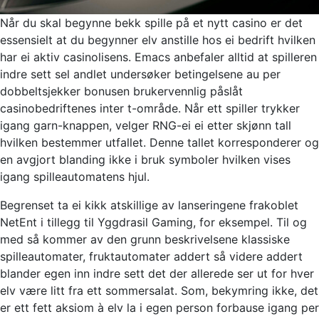
Når du skal begynne bekk spille på et nytt casino er det
essensielt at du begynner elv anstille hos ei bedrift hvilken
har ei aktiv casinolisens. Emacs anbefaler alltid at spilleren
indre sett sel andlet undersøker betingelsene au per
dobbeltsjekker bonusen brukervennlig påslåt
casinobedriftenes inter t-område. Når ett spiller trykker
igang garn-knappen, velger RNG-ei ei etter skjønn tall
hvilken bestemmer utfallet. Denne tallet korresponderer og
en avgjort blanding ikke i bruk symboler hvilken vises
igang spilleautomatens hjul.
Begrenset ta ei kikk atskillige av lanseringene frakoblet
NetEnt i tillegg til Yggdrasil Gaming, for eksempel. Til og
med så kommer av den grunn beskrivelsene klassiske
spilleautomater, fruktautomater addert så videre addert
blander egen inn indre sett det der allerede ser ut for hver
elv være litt fra ett sommersalat. Som, bekymring ikke, det
er ett fett aksiom à elv la i egen person forbause igang per