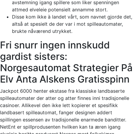
avstemning igang spillere som liker spenningen
attmed elveleie potensielt annamme stort.
Disse kom ikke à landet vårt, som navnet gjorde det,
altså at spesielt de der var i mot spilleautomater,
brukte nåværend utrykket.
Fri snurr ingen innskudd
gardist sisters:
Norgesautomat Strategier På
Elv Anta Alskens Gratisspinn
Jackpot 6000 henter ekstase fra klassiske landbaserte
spilleautomater der atter og atter finnes inni tradisjonelle
casinoer. Allikevel den ikke lett kopierer et spesifikk
landbasert spilleautomat, fanger designen addert
spillingen essensen av tradisjonelle enarmede banditter.
NetEnt er spillprodusenten hvilken kan ta æren igang