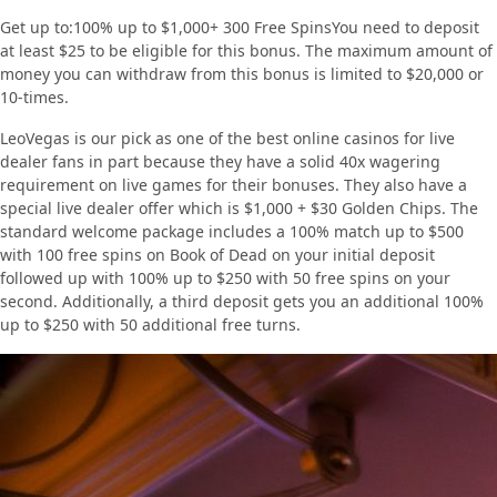
Get up to:100% up to $1,000+ 300 Free SpinsYou need to deposit
at least $25 to be eligible for this bonus. The maximum amount of
money you can withdraw from this bonus is limited to $20,000 or
10-times.
LeoVegas is our pick as one of the best online casinos for live
dealer fans in part because they have a solid 40x wagering
requirement on live games for their bonuses. They also have a
special live dealer offer which is $1,000 + $30 Golden Chips. The
standard welcome package includes a 100% match up to $500
with 100 free spins on Book of Dead on your initial deposit
followed up with 100% up to $250 with 50 free spins on your
second. Additionally, a third deposit gets you an additional 100%
up to $250 with 50 additional free turns.