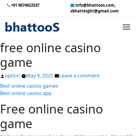
+91 9674922537
info@bhattoos.com,
sbhatteight@gmail.com
HOME
free online casino
ABOUT US
game
CONTACT US
Posted
on
option
May 9, 2025
Leave a comment
GALLERY
by
free
Best online casino games
TECHNICAL SERVICES
online
Best online casino app
casino
EMPLOYMENT
Free online casino
game
PAYMENT
game