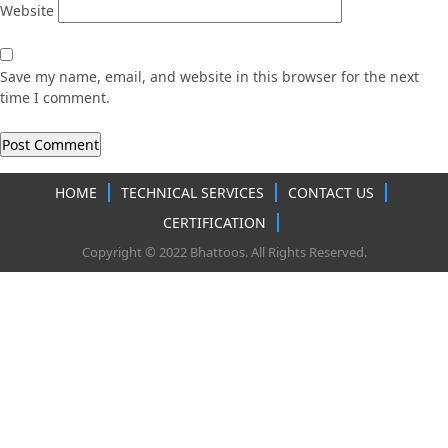
Website
Save my name, email, and website in this browser for the next
time I comment.
HOME
TECHNICAL SERVICES
CONTACT US
CERTIFICATION
Copyright © 2022 Bhattoos. All Rights Reserved.