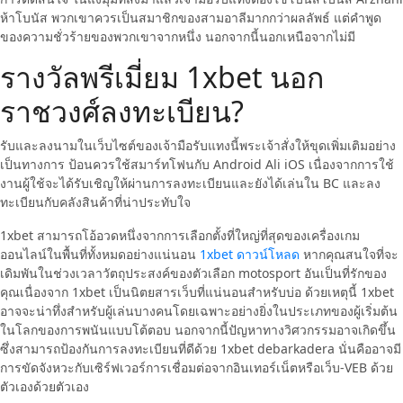
ห้าโบนัส พวกเขาควรเป็นสมาชิกของสามอาลีมากกว่าผลลัพธ์ แต่คำพูด
ของความชั่วร้ายของพวกเขาจากหนึ่ง นอกจากนี้นอกเหนือจากไม่มี
รางวัลพรีเมี่ยม 1xbet นอก
ราชวงศ์ลงทะเบียน?
รับและลงนามในเว็บไซต์ของเจ้ามือรับแทงนี้พระเจ้าสั่งให้ขุดเพิ่มเติมอย่าง
เป็นทางการ ป้อนควรใช้สมาร์ทโฟนกับ Android Ali iOS เนื่องจากการใช้
งานผู้ใช้จะได้รับเชิญให้ผ่านการลงทะเบียนและยังได้เล่นใน BC และลง
ทะเบียนกับคลังสินค้าที่น่าประทับใจ
1xbet สามารถโอ้อวดหนึ่งจากการเลือกตั้งที่ใหญ่ที่สุดของเครื่องเกม
ออนไลน์ในพื้นที่ทั้งหมดอย่างแน่นอน
1xbet ดาวน์โหลด
หากคุณสนใจที่จะ
เดิมพันในช่วงเวลาวัตถุประสงค์ของตัวเลือก motosport อันเป็นที่รักของ
คุณเนื่องจาก 1xbet เป็นนิตยสารเว็บที่แน่นอนสำหรับบ่อ ด้วยเหตุนี้ 1xbet
อาจจะน่าทึ่งสำหรับผู้เล่นบางคนโดยเฉพาะอย่างยิ่งในประเภทของผู้เริ่มต้น
ในโลกของการพนันแบบโต้ตอบ นอกจากนี้ปัญหาทางวิศวกรรมอาจเกิดขึ้น
ซึ่งสามารถป้องกันการลงทะเบียนที่ดีด้วย 1xbet debarkadera นั่นคืออาจมี
การขัดจังหวะกับเซิร์ฟเวอร์การเชื่อมต่อจากอินเทอร์เน็ตหรือเว็บ-VEB ด้วย
ตัวเองด้วยตัวเอง